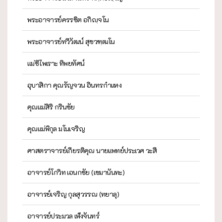
พระอาจารย์ครรชิต อกิญฺจโน
พระอาจารย์ทวีวัฒน์ สุขวฑฺฒโน
แม่ชีไพเราะ ทิพยทัศน์
อุบาสิกา คุณรัญจวน อินทรกำแหง
คุณแม่สิริ กรินชัย
คุณแม่พิกุล มโนเจริญ
ศาสตราจารย์เกียรติคุณ นายแพทย์ประเวศ วะสี
อาจารย์โกวิท เอนกชัย (เขมานันทะ)
อาจารย์เจริญ กุลสุวรรณ (ทยาลุ)
อาจารย์ประมวล เพ็งจันทร์