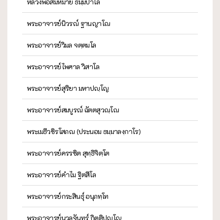
หลวงพ่อสมหมาย ธมฺมปาโล
พระอาจารย์นิวรณ์ ฐานญาโณ
พระอาจารย์วิมล จตฺตมโล
พระอาจารย์ไพศาล วิสาโล
พระอาจารย์สุริยา มหาปญฺโญ
พระอาจารย์สมบูรณ์ ฉัตตสุวณฺโณ
พระเมธีวชิรโสภณ (ประนอม ธมฺมาลงฺกาโร)
พระอาจารย์ครรชิต สุทฺธิจิตฺโต
พระอาจารย์คำไม ฐิตสีโล
พระอาจารย์กระสินธุ์ อนุภทฺโท
พระอาจารย์นวลจันทร์ กิตฺติปญฺโญ