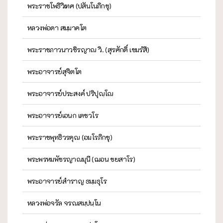
พระราชโพธิวิเทศ (ปสันโนภิกขุ)
หลวงพ่อดา สมฺมาคโต
พระราชภาวนาวชิรญาณ วิ. (สุรศักดิ์ เขมรํสี)
พระอาจารย์สุจิตโต
พระอาจารย์ประสงค์ ปริปุณฺโณ
พระอาจารย์เอนก เตชวโร
พระราชพุทธิวรคุณ (อมโรภิกขุ)
พระพรหมพัชรญาณมุนี (ฌอน ชยสาโร)
พระอาจารย์สำราญ ธมฺมธุโร
หลวงพ่อจรัล จรณสมฺปนฺโน