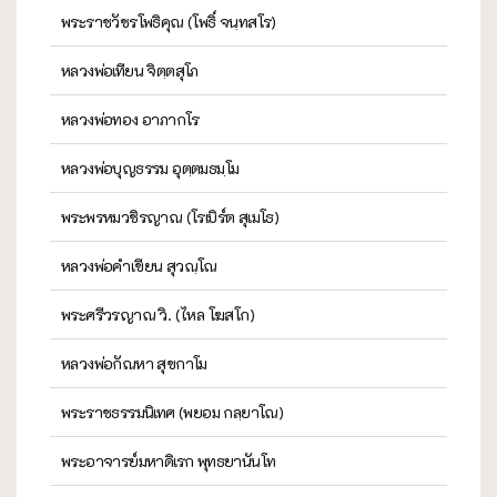
พระราชวัชรโพธิคุณ (โพธิ์ จนฺทสโร)
หลวงพ่อเทียน จิตฺตสุโภ
หลวงพ่อทอง อาภากโร
หลวงพ่อบุญธรรม อุตฺตมธมฺโม
พระพรหมวชิรญาณ (โรเบิร์ต สุเมโธ)
หลวงพ่อคำเขียน สุวณฺโณ
พระศรีวรญาณ วิ. (ไหล โฆสโก)
หลวงพ่อกัณหา สุขกาโม
พระราชธรรมนิเทศ (พยอม กลฺยาโณ)
พระอาจารย์มหาดิเรก พุทธยานันโท