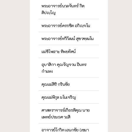
พระอาจารย์นวลจันทร์ กิตฺ
ติปญฺโญ
พระอาจารย์ครรชิต อกิญฺจโน
พระอาจารย์ทวีวัฒน์ สุขวฑฺฒโน
แม่ชีไพเราะ ทิพยทัศน์
อุบาสิกา คุณรัญจวน อินทร
กำแหง
คุณแม่สิริ กรินชัย
คุณแม่พิกุล มโนเจริญ
ศาสตราจารย์เกียรติคุณ นาย
แพทย์ประเวศ วะสี
อาจารย์โกวิท เอนกชัย (เขมา