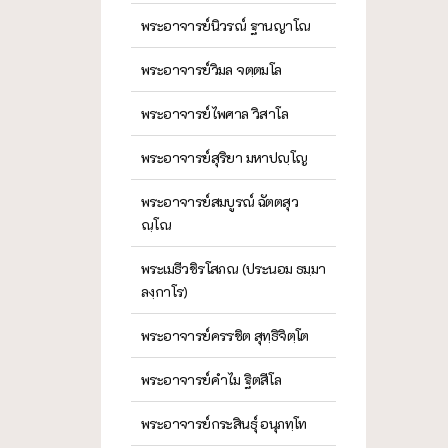
พระอาจารย์นิวรณ์ ฐานญาโณ
พระอาจารย์วิมล จตฺตมโล
พระอาจารย์ไพศาล วิสาโล
พระอาจารย์สุริยา มหาปญฺโญ
พระอาจารย์สมบูรณ์ ฉัตตสุว
ณฺโณ
พระเมธีวชิรโสภณ (ประนอม ธมฺมา
ลงฺกาโร)
พระอาจารย์ครรชิต สุทฺธิจิตฺโต
พระอาจารย์คำไม ฐิตสีโล
พระอาจารย์กระสินธุ์ อนุภทฺโท