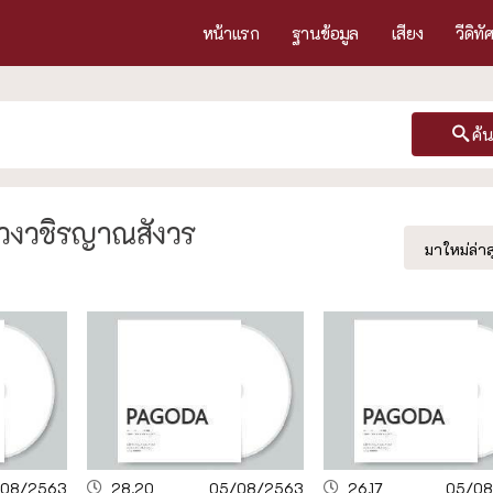
หน้าแรก
ฐานข้อมูล
เสียง
วีดิทั
ค้
ลวงวชิรญาณสังวร
มาใหม่ล่าส
/08/2563
28.20
05/08/2563
26.17
05/08