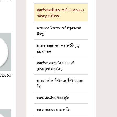
สมเด็จพระสังฆราชเจ้า กรมหลวง
วชิรญาณสังวร
พระธรรมโกศาจารย์ (พุทธทาส
ภิกขุ)
พระพรหมมังคลาจารย์ (ปัญญา
นันทภิกขุ)
สมเด็จพระพุทธโฆษาจารย์
(ประยุทธ์ ปยุตฺโต)
/2563
พระราชวัชรโพธิคุณ (โพธิ์ จนฺทส
โร)
หลวงพ่อเทียน จิตฺตสุโภ
หลวงพ่อทอง อาภากโร