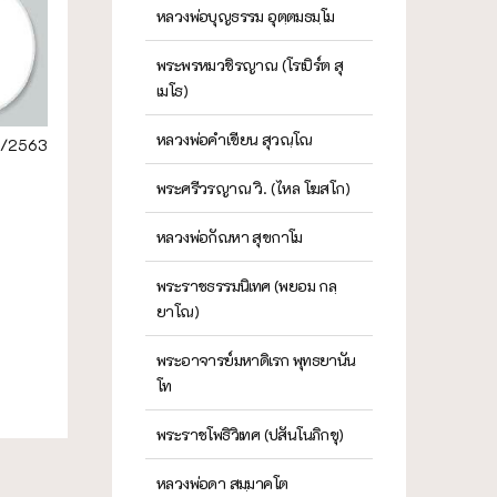
หลวงพ่อบุญธรรม อุตฺตมธมฺโม
พระพรหมวชิรญาณ (โรเบิร์ต สุ
เมโธ)
หลวงพ่อคำเขียน สุวณฺโณ
/2563
พระศรีวรญาณ วิ. (ไหล โฆสโก)
หลวงพ่อกัณหา สุขกาโม
พระราชธรรมนิเทศ (พยอม กลฺ
ยาโณ)
พระอาจารย์มหาดิเรก พุทธยานัน
โท
พระราชโพธิวิเทศ (ปสันโนภิกขุ)
หลวงพ่อดา สมฺมาคโต