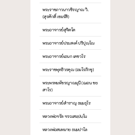
พระราชภาวนาวชิรญาณ วิ.
(สุรศักดิ์ เขมรํสี)
พระอาจารย์สุจิตโต
พระอาจารย์ประสงค์ ปริปุณฺโณ
พระอาจารย์เอนก เตชวโร
พระราชพุทธิวรคุณ (อมโรภิกขุ)
พระพรหมพัชรญาณมุนี (ฌอน ชย
สาโร)
พระอาจารย์สำราญ ธมฺมธุโร
หลวงพ่อจรัล จรณสมฺปนฺโน
หลวงพ่อสมหมาย ธมฺมปาโล