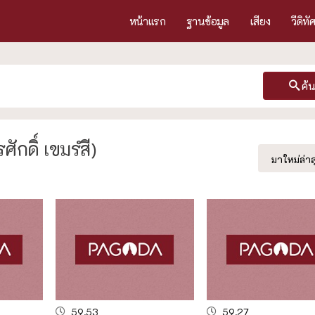
หน้าแรก
ฐานข้อมูล
เสียง
วีดิทั
ค้
กดิ์ เขมรํสี)
มาใหม่ล่าส
59.53
59.27