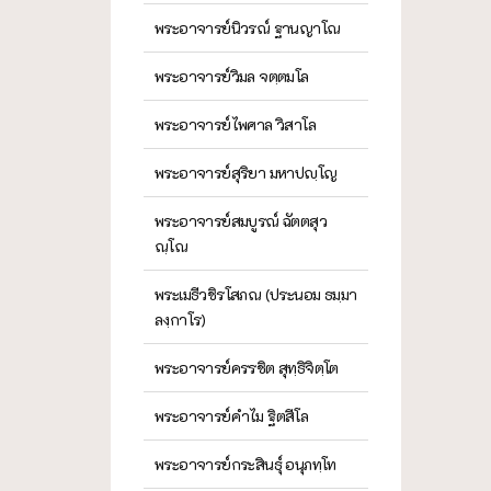
พระอาจารย์นิวรณ์ ฐานญาโณ
พระอาจารย์วิมล จตฺตมโล
พระอาจารย์ไพศาล วิสาโล
พระอาจารย์สุริยา มหาปญฺโญ
พระอาจารย์สมบูรณ์ ฉัตตสุว
ณฺโณ
พระเมธีวชิรโสภณ (ประนอม ธมฺมา
ลงฺกาโร)
พระอาจารย์ครรชิต สุทฺธิจิตฺโต
พระอาจารย์คำไม ฐิตสีโล
พระอาจารย์กระสินธุ์ อนุภทฺโท