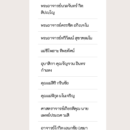
พระอาจารย์นวลจันทร์ กิตฺ
ติปญฺโญ
พระอาจารย์ครรชิต อกิญฺจโน
พระอาจารย์ทวีวัฒน์ สุขวฑฺฒโน
แม่ชีไพเราะ ทิพยทัศน์
อุบาสิกา คุณรัญจวน อินทร
กำแหง
คุณแม่สิริ กรินชัย
คุณแม่พิกุล มโนเจริญ
ศาสตราจารย์เกียรติคุณ นาย
แพทย์ประเวศ วะสี
อาจารย์โกวิท เอนกชัย (เขมา