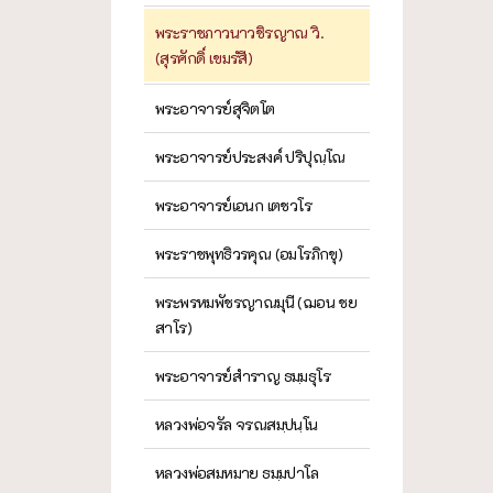
พระราชภาวนาวชิรญาณ วิ.
(สุรศักดิ์ เขมรํสี)
พระอาจารย์สุจิตโต
พระอาจารย์ประสงค์ ปริปุณฺโณ
พระอาจารย์เอนก เตชวโร
พระราชพุทธิวรคุณ (อมโรภิกขุ)
พระพรหมพัชรญาณมุนี (ฌอน ชย
สาโร)
พระอาจารย์สำราญ ธมฺมธุโร
หลวงพ่อจรัล จรณสมฺปนฺโน
หลวงพ่อสมหมาย ธมฺมปาโล