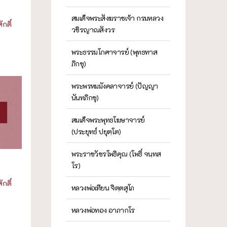
สมเด็จพระสังฆราชเจ้า กรมหลวง
กดิ์
วชิรญาณสังวร
พระธรรมโกศาจารย์ (พุทธทาส
ภิกขุ)
พระพรหมมังคลาจารย์ (ปัญญา
นันทภิกขุ)
สมเด็จพระพุทธโฆษาจารย์
(ประยุทธ์ ปยุตฺโต)
พระราชวัชรโพธิคุณ (โพธิ์ จนฺทส
โร)
กดิ์
หลวงพ่อเทียน จิตฺตสุโภ
หลวงพ่อทอง อาภากโร