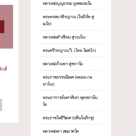
หลวงพ่อบุญธรรม อุตฺตมธมฺโม
พระพรหมวชิรญาณ (โรเบิร์ต สุ
เมโธ)
หลวงพ่อคำเขียน สุวณฺโณ
พระศรีวรญาณ วิ. (ไหล โฆสโก)
หลวงพ่อกัณหา สุขกาโม
กดิ์
พระราชธรรมนิเทศ (พยอม กลฺ
ยาโณ)
พระอาจารย์มหาดิเรก พุทธยานัน
โท
พระราชโพธิวิเทศ (ปสันโนภิกขุ)
หลวงพ่อดา สมฺมาคโต