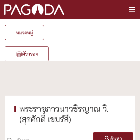
หมวดหมู่
ตัวกรอง
พระราชภาวนาวชิรญาณ วิ.
(สุรศักดิ์ เขมรํสี)
ค้นหา