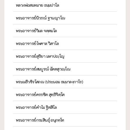
หลวงพ่อสมหมาย ธมฺมปาโล
พระอาจารย์นิวรณ์ ฐานญาโณ
พระอาจารย์วิมล จตฺตมโล
พระอาจารย์ไพศาล วิสาโล
พระอาจารย์สุริยา มหาปญฺโญ
พระอาจารย์สมบูรณ์ ฉัตตสุวณฺโณ
พระเมธีวชิรโสภณ (ประนอม ธมฺมาลงฺกาโร)
พระอาจารย์ครรชิต สุทฺธิจิตฺโต
พระอาจารย์คำไม ฐิตสีโล
พระอาจารย์กระสินธุ์ อนุภทฺโท