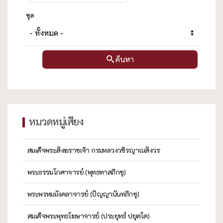
ชุด
ค้นหา
หมวดหมู่เสียง
สมเด็จพระสังฆราชเจ้า กรมหลวงวชิรญาณสังวร
พระธรรมโกศาจารย์ (พุทธทาสภิกขุ)
พระพรหมมังคลาจารย์ (ปัญญานันทภิกขุ)
สมเด็จพระพุทธโฆษาจารย์ (ประยุทธ์ ปยุตฺโต)