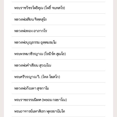
พระราชวัชรโพธิคุณ (โพธิ์ จนฺทสโร)
หลวงพ่อเทียน จิตฺตสุโภ
หลวงพ่อทอง อาภากโร
หลวงพ่อบุญธรรม อุตฺตมธมฺโม
พระพรหมวชิรญาณ (โรเบิร์ต สุเมโธ)
หลวงพ่อคำเขียน สุวณฺโณ
พระศรีวรญาณ วิ. (ไหล โฆสโก)
หลวงพ่อกัณหา สุขกาโม
พระราชธรรมนิเทศ (พยอม กลฺยาโณ)
พระอาจารย์มหาดิเรก พุทธยานันโท