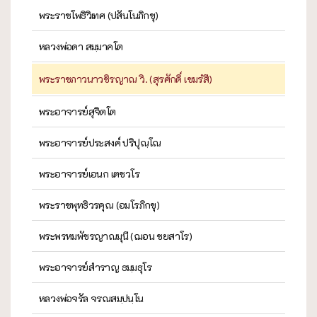
พระราชโพธิวิเทศ (ปสันโนภิกขุ)
หลวงพ่อดา สมฺมาคโต
พระราชภาวนาวชิรญาณ วิ. (สุรศักดิ์ เขมรํสี)
พระอาจารย์สุจิตโต
พระอาจารย์ประสงค์ ปริปุณฺโณ
พระอาจารย์เอนก เตชวโร
พระราชพุทธิวรคุณ (อมโรภิกขุ)
พระพรหมพัชรญาณมุนี (ฌอน ชยสาโร)
พระอาจารย์สำราญ ธมฺมธุโร
หลวงพ่อจรัล จรณสมฺปนฺโน