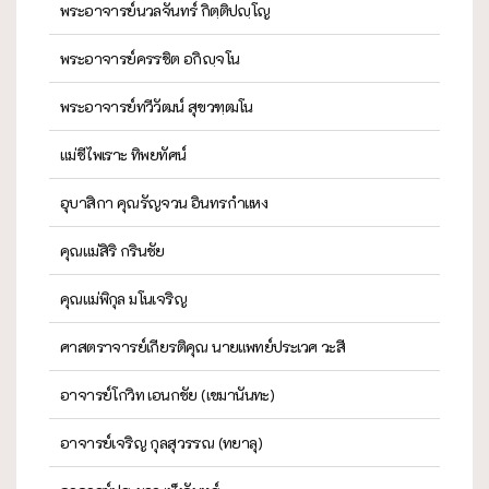
พระอาจารย์นวลจันทร์ กิตฺติปญฺโญ
พระอาจารย์ครรชิต อกิญฺจโน
พระอาจารย์ทวีวัฒน์ สุขวฑฺฒโน
แม่ชีไพเราะ ทิพยทัศน์
อุบาสิกา คุณรัญจวน อินทรกำแหง
คุณแม่สิริ กรินชัย
คุณแม่พิกุล มโนเจริญ
ศาสตราจารย์เกียรติคุณ นายแพทย์ประเวศ วะสี
อาจารย์โกวิท เอนกชัย (เขมานันทะ)
อาจารย์เจริญ กุลสุวรรณ (ทยาลุ)