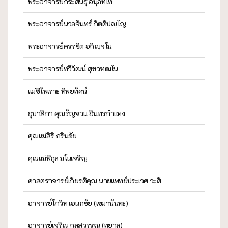
พระอาจารย์กระสินธุ์ อนุภทฺโท
พระอาจารย์นวลจันทร์ กิตฺติปญฺโญ
พระอาจารย์ครรชิต อกิญฺจโน
พระอาจารย์ทวีวัฒน์ สุขวฑฺฒโน
แม่ชีไพเราะ ทิพยทัศน์
อุบาสิกา คุณรัญจวน อินทรกำแหง
คุณแม่สิริ กรินชัย
คุณแม่พิกุล มโนเจริญ
ศาสตราจารย์เกียรติคุณ นายแพทย์ประเวศ วะสี
อาจารย์โกวิท เอนกชัย (เขมานันทะ)
อาจารย์เจริญ กุลสุวรรณ (ทยาลุ)