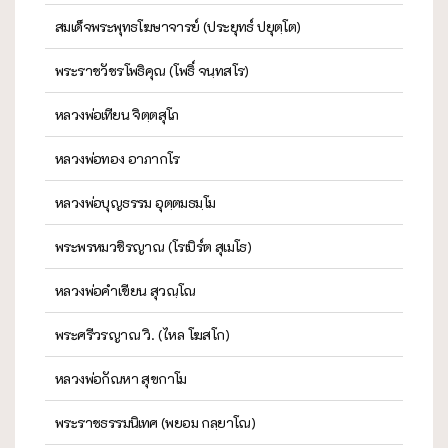
สมเด็จพระพุทธโฆษาจารย์ (ประยุทธ์ ปยุตฺโต)
พระราชวัชรโพธิคุณ (โพธิ์ จนฺทสโร)
หลวงพ่อเทียน จิตฺตสุโภ
หลวงพ่อทอง อาภากโร
หลวงพ่อบุญธรรม อุตฺตมธมฺโม
พระพรหมวชิรญาณ (โรเบิร์ต สุเมโธ)
หลวงพ่อคำเขียน สุวณฺโณ
พระศรีวรญาณ วิ. (ไหล โฆสโก)
หลวงพ่อกัณหา สุขกาโม
พระราชธรรมนิเทศ (พยอม กลฺยาโณ)