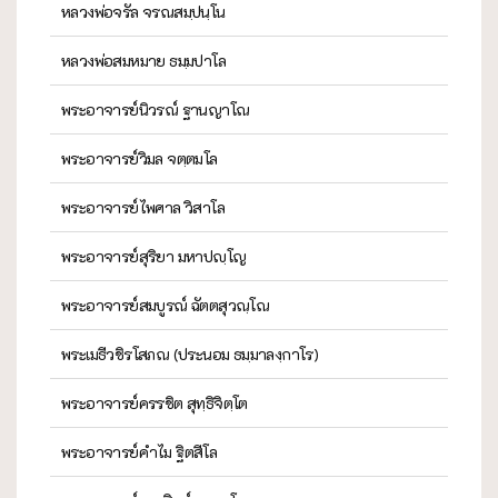
หลวงพ่อจรัล จรณสมฺปนฺโน
หลวงพ่อสมหมาย ธมฺมปาโล
พระอาจารย์นิวรณ์ ฐานญาโณ
พระอาจารย์วิมล จตฺตมโล
พระอาจารย์ไพศาล วิสาโล
พระอาจารย์สุริยา มหาปญฺโญ
พระอาจารย์สมบูรณ์ ฉัตตสุวณฺโณ
พระเมธีวชิรโสภณ (ประนอม ธมฺมาลงฺกาโร)
พระอาจารย์ครรชิต สุทฺธิจิตฺโต
พระอาจารย์คำไม ฐิตสีโล