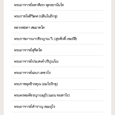
พระอาจารย์มหาดิเรก พุทธยานันโท
พระราชโพธิวิเทศ (ปสันโนภิกขุ)
หลวงพ่อดา สมฺมาคโต
พระราชภาวนาวชิรญาณ วิ. (สุรศักดิ์ เขมรํสี)
พระอาจารย์สุจิตโต
พระอาจารย์ประสงค์ ปริปุณฺโณ
พระอาจารย์เอนก เตชวโร
พระราชพุทธิวรคุณ (อมโรภิกขุ)
พระพรหมพัชรญาณมุนี (ฌอน ชยสาโร)
พระอาจารย์สำราญ ธมฺมธุโร