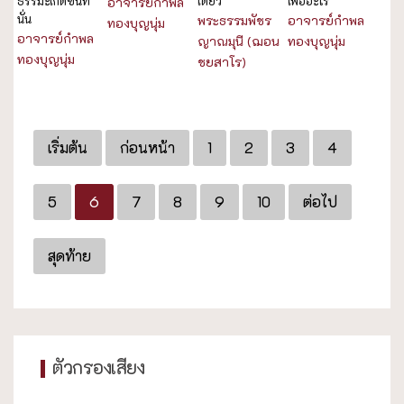
ธรรมะเกิดขึ้นที่
เดียว
เพื่ออะไร
อาจารย์กำพล
นั่น
พระธรรมพัชร
อาจารย์กำพล
ทองบุญนุ่ม
อาจารย์กำพล
ญาณมุนี (ฌอน
ทองบุญนุ่ม
ทองบุญนุ่ม
ชยสาโร)
เริ่มต้น
ก่อนหน้า
1
2
3
4
5
6
7
8
9
10
ต่อไป
สุดท้าย
ตัวกรองเสียง