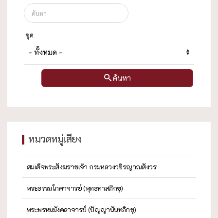
ชุด
ค้นหา
หมวดหมู่เสียง
สมเด็จพระสังฆราชเจ้า กรมหลวงวชิรญาณสังวร
พระธรรมโกศาจารย์ (พุทธทาสภิกขุ)
พระพรหมมังคลาจารย์ (ปัญญานันทภิกขุ)