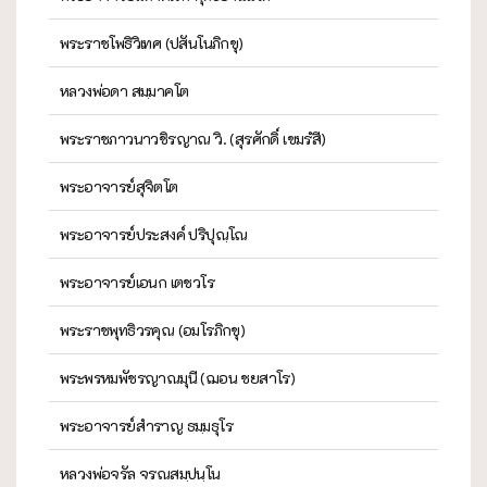
พระราชโพธิวิเทศ (ปสันโนภิกขุ)
หลวงพ่อดา สมฺมาคโต
พระราชภาวนาวชิรญาณ วิ. (สุรศักดิ์ เขมรํสี)
พระอาจารย์สุจิตโต
พระอาจารย์ประสงค์ ปริปุณฺโณ
พระอาจารย์เอนก เตชวโร
พระราชพุทธิวรคุณ (อมโรภิกขุ)
พระพรหมพัชรญาณมุนี (ฌอน ชยสาโร)
พระอาจารย์สำราญ ธมฺมธุโร
หลวงพ่อจรัล จรณสมฺปนฺโน