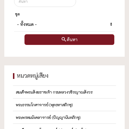
ชุด
ค้นหา
หมวดหมู่เสียง
สมเด็จพระสังฆราชเจ้า กรมหลวงวชิรญาณสังวร
พระธรรมโกศาจารย์ (พุทธทาสภิกขุ)
พระพรหมมังคลาจารย์ (ปัญญานันทภิกขุ)