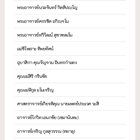
พระอาจารย์นวลจันทร์ กิตฺติปญฺโญ
พระอาจารย์ครรชิต อกิญฺจโน
พระอาจารย์ทวีวัฒน์ สุขวฑฺฒโน
แม่ชีไพเราะ ทิพยทัศน์
อุบาสิกา คุณรัญจวน อินทรกำแหง
คุณแม่สิริ กรินชัย
คุณแม่พิกุล มโนเจริญ
ศาสตราจารย์เกียรติคุณ นายแพทย์ประเวศ วะสี
อาจารย์โกวิท เอนกชัย (เขมานันทะ)
อาจารย์เจริญ กุลสุวรรณ (ทยาลุ)