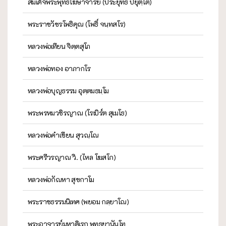
สมเด็จพระพุทธโฆษาจารย์ (ประยุทธ์ ปยุตฺโต)
พระราชวัชรโพธิคุณ (โพธิ์ จนฺทสโร)
หลวงพ่อเทียน จิตฺตสุโภ
หลวงพ่อทอง อาภากโร
หลวงพ่อบุญธรรม อุตฺตมธมฺโม
พระพรหมวชิรญาณ (โรเบิร์ต สุเมโธ)
หลวงพ่อคำเขียน สุวณฺโณ
พระศรีวรญาณ วิ. (ไหล โฆสโก)
หลวงพ่อกัณหา สุขกาโม
พระราชธรรมนิเทศ (พยอม กลฺยาโณ)
พระอาจารย์มหาดิเรก พุทธยานันโท