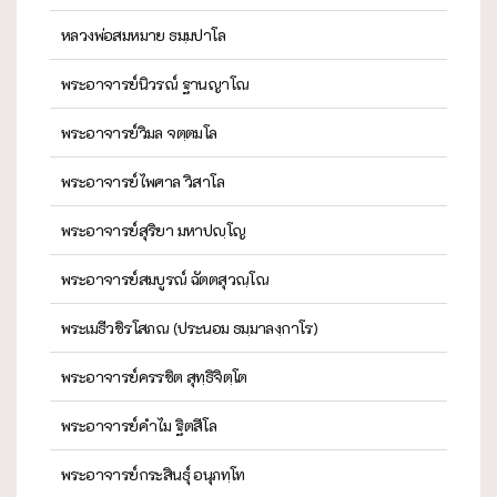
หลวงพ่อสมหมาย ธมฺมปาโล
พระอาจารย์นิวรณ์ ฐานญาโณ
พระอาจารย์วิมล จตฺตมโล
พระอาจารย์ไพศาล วิสาโล
พระอาจารย์สุริยา มหาปญฺโญ
พระอาจารย์สมบูรณ์ ฉัตตสุวณฺโณ
พระเมธีวชิรโสภณ (ประนอม ธมฺมาลงฺกาโร)
พระอาจารย์ครรชิต สุทฺธิจิตฺโต
พระอาจารย์คำไม ฐิตสีโล
พระอาจารย์กระสินธุ์ อนุภทฺโท