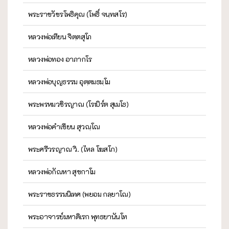
พระราชวัชรโพธิคุณ (โพธิ์ จนฺทสโร)
หลวงพ่อเทียน จิตฺตสุโภ
หลวงพ่อทอง อาภากโร
หลวงพ่อบุญธรรม อุตฺตมธมฺโม
พระพรหมวชิรญาณ (โรเบิร์ต สุเมโธ)
หลวงพ่อคำเขียน สุวณฺโณ
พระศรีวรญาณ วิ. (ไหล โฆสโก)
หลวงพ่อกัณหา สุขกาโม
พระราชธรรมนิเทศ (พยอม กลฺยาโณ)
พระอาจารย์มหาดิเรก พุทธยานันโท