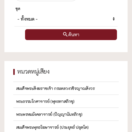
ชุด
ค้นหา
หมวดหมู่เสียง
สมเด็จพระสังฆราชเจ้า กรมหลวงวชิรญาณสังวร
พระธรรมโกศาจารย์ (พุทธทาสภิกขุ)
พระพรหมมังคลาจารย์ (ปัญญานันทภิกขุ)
สมเด็จพระพุทธโฆษาจารย์ (ประยุทธ์ ปยุตฺโต)