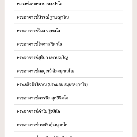
หลวงพ่อสมหมาย ธมฺมปาโล
พระอาจารย์นิวรณ์ ฐานญาโณ
พระอาจารย์วิมล จตฺตมโล
พระอาจารย์ไพศาล วิสาโล
พระอาจารย์สุริยา มหาปญฺโญ
พระอาจารย์สมบูรณ์ ฉัตตสุวณฺโณ
พระเมธีวชิรโสภณ (ประนอม ธมฺมาลงฺกาโร)
พระอาจารย์ครรชิต สุทฺธิจิตฺโต
พระอาจารย์คำไม ฐิตสีโล
พระอาจารย์กระสินธุ์ อนุภทฺโท