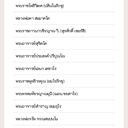
พระราชโพธิวิเทศ (ปสันโนภิกขุ)
หลวงพ่อดา สมฺมาคโต
พระราชภาวนาวชิรญาณ วิ. (สุรศักดิ์ เขมรํสี)
พระอาจารย์สุจิตโต
พระอาจารย์ประสงค์ ปริปุณฺโณ
พระอาจารย์เอนก เตชวโร
พระราชพุทธิวรคุณ (อมโรภิกขุ)
พระพรหมพัชรญาณมุนี (ฌอน ชยสาโร)
พระอาจารย์สำราญ ธมฺมธุโร
หลวงพ่อจรัล จรณสมฺปนฺโน