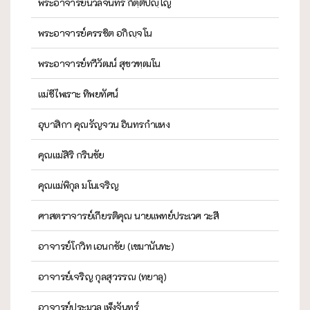
พระอาจารย์นวลจันทร์ กิตฺติปญฺโญ
พระอาจารย์ครรชิต อกิญฺจโน
พระอาจารย์ทวีวัฒน์ สุขวฑฺฒโน
แม่ชีไพเราะ ทิพยทัศน์
อุบาสิกา คุณรัญจวน อินทรกำแหง
คุณแม่สิริ กรินชัย
คุณแม่พิกุล มโนเจริญ
ศาสตราจารย์เกียรติคุณ นายแพทย์ประเวศ วะสี
อาจารย์โกวิท เอนกชัย (เขมานันทะ)
อาจารย์เจริญ กุลสุวรรณ (ทยาลุ)
อาจารย์ประมวล เพ็งจันทร์