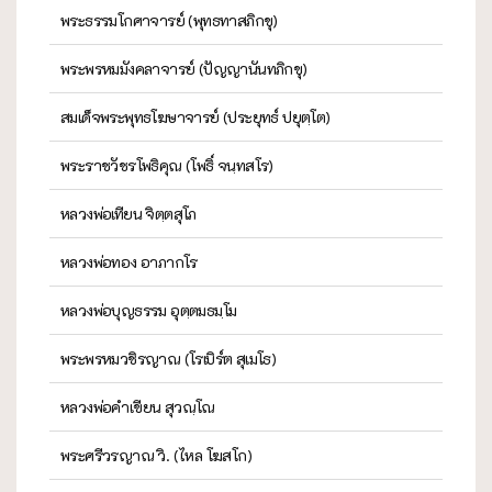
พระธรรมโกศาจารย์ (พุทธทาสภิกขุ)
พระพรหมมังคลาจารย์ (ปัญญานันทภิกขุ)
สมเด็จพระพุทธโฆษาจารย์ (ประยุทธ์ ปยุตฺโต)
พระราชวัชรโพธิคุณ (โพธิ์ จนฺทสโร)
หลวงพ่อเทียน จิตฺตสุโภ
หลวงพ่อทอง อาภากโร
หลวงพ่อบุญธรรม อุตฺตมธมฺโม
พระพรหมวชิรญาณ (โรเบิร์ต สุเมโธ)
หลวงพ่อคำเขียน สุวณฺโณ
พระศรีวรญาณ วิ. (ไหล โฆสโก)