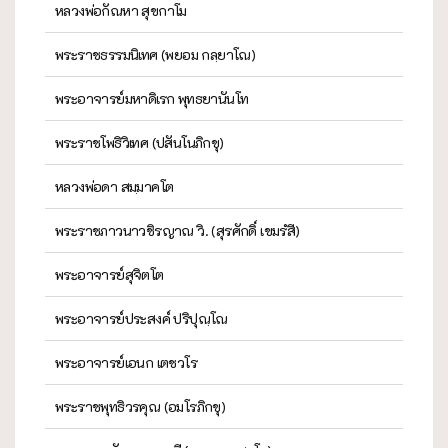
หลวงพ่อกัณหา สุขกาโม
พระราชธรรมนิเทศ (พยอม กลฺยาโณ)
พระอาจารย์มหาดิเรก พุทธยานันโท
พระราชโพธิวิเทศ (ปสันโนภิกขุ)
หลวงพ่อดา สมฺมาคโต
พระราชภาวนาวชิรญาณ วิ. (สุรศักดิ์ เขมรํสี)
พระอาจารย์สุจิตโต
พระอาจารย์ประสงค์ ปริปุณฺโณ
พระอาจารย์เอนก เตชวโร
พระราชพุทธิวรคุณ (อมโรภิกขุ)