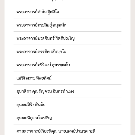
พระอาจารย์คำไม ฐิตสีโล
พระอาจารย์กระสินธุ์ อนุภทฺโท
พระอาจารย์นวลจันทร์ กิตฺติปญฺโญ
พระอาจารย์ครรชิต อกิญฺจโน
พระอาจารย์ทวีวัฒน์ สุขวฑฺฒโน
แม่ชีไพเราะ ทิพยทัศน์
อุบาสิกา คุณรัญจวน อินทรกำแหง
คุณแม่สิริ กรินชัย
คุณแม่พิกุล มโนเจริญ
ศาสตราจารย์เกียรติคุณ นายแพทย์ประเวศ วะสี