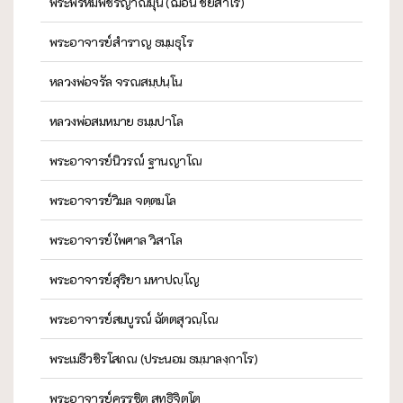
พระพรหมพัชรญาณมุนี (ฌอน ชยสาโร)
พระอาจารย์สำราญ ธมฺมธุโร
หลวงพ่อจรัล จรณสมฺปนฺโน
หลวงพ่อสมหมาย ธมฺมปาโล
พระอาจารย์นิวรณ์ ฐานญาโณ
พระอาจารย์วิมล จตฺตมโล
พระอาจารย์ไพศาล วิสาโล
พระอาจารย์สุริยา มหาปญฺโญ
พระอาจารย์สมบูรณ์ ฉัตตสุวณฺโณ
พระเมธีวชิรโสภณ (ประนอม ธมฺมาลงฺกาโร)
พระอาจารย์ครรชิต สุทฺธิจิตฺโต