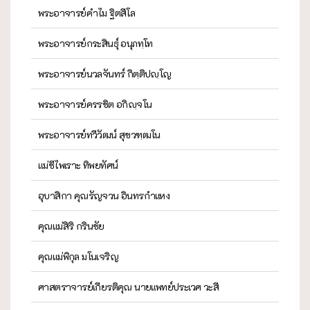
พระอาจารย์คำไม ฐิตสีโล
พระอาจารย์กระสินธุ์ อนุภทฺโท
พระอาจารย์นวลจันทร์ กิตฺติปญฺโญ
พระอาจารย์ครรชิต อกิญฺจโน
พระอาจารย์ทวีวัฒน์ สุขวฑฺฒโน
แม่ชีไพเราะ ทิพยทัศน์
อุบาสิกา คุณรัญจวน อินทรกำแหง
คุณแม่สิริ กรินชัย
คุณแม่พิกุล มโนเจริญ
ศาสตราจารย์เกียรติคุณ นายแพทย์ประเวศ วะสี