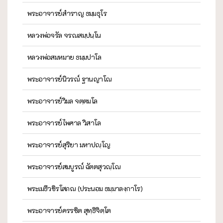
พระอาจารย์สำราญ ธมฺมธุโร
หลวงพ่อจรัล จรณสมฺปนฺโน
หลวงพ่อสมหมาย ธมฺมปาโล
พระอาจารย์นิวรณ์ ฐานญาโณ
พระอาจารย์วิมล จตฺตมโล
พระอาจารย์ไพศาล วิสาโล
พระอาจารย์สุริยา มหาปญฺโญ
พระอาจารย์สมบูรณ์ ฉัตตสุวณฺโณ
พระเมธีวชิรโสภณ (ประนอม ธมฺมาลงฺกาโร)
พระอาจารย์ครรชิต สุทฺธิจิตฺโต