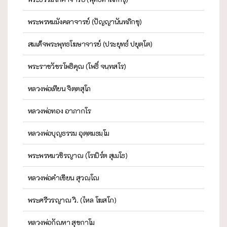
พระพรหมมังคลาจารย์ (ปัญญานันทภิกขุ)
สมเด็จพระพุทธโฆษาจารย์ (ประยุทธ์ ปยุตฺโต)
พระราชวัชรโพธิคุณ (โพธิ์ จนฺทสโร)
หลวงพ่อเทียน จิตฺตสุโภ
หลวงพ่อทอง อาภากโร
หลวงพ่อบุญธรรม อุตฺตมธมฺโม
พระพรหมวชิรญาณ (โรเบิร์ต สุเมโธ)
หลวงพ่อคำเขียน สุวณฺโณ
พระศรีวรญาณ วิ. (ไหล โฆสโก)
หลวงพ่อกัณหา สุขกาโม