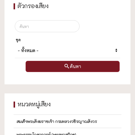
ตัวกรองเสียง
ชุด
ค้นหา
หมวดหมู่เสียง
สมเด็จพระสังฆราชเจ้า กรมหลวงวชิรญาณสังวร
พระธรรมโกศาจารย์ (พุทธทาสภิกขุ)