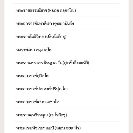
พระราชธรรมนิเทศ (พยอม กลฺยาโณ)
พระอาจารย์มหาดิเรก พุทธยานันโท
พระราชโพธิวิเทศ (ปสันโนภิกขุ)
หลวงพ่อดา สมฺมาคโต
พระราชภาวนาวชิรญาณ วิ. (สุรศักดิ์ เขมรํสี)
พระอาจารย์สุจิตโต
พระอาจารย์ประสงค์ ปริปุณฺโณ
พระอาจารย์เอนก เตชวโร
พระราชพุทธิวรคุณ (อมโรภิกขุ)
พระพรหมพัชรญาณมุนี (ฌอน ชยสาโร)