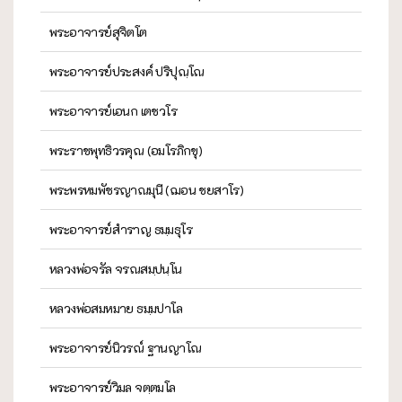
พระอาจารย์สุจิตโต
พระอาจารย์ประสงค์ ปริปุณฺโณ
พระอาจารย์เอนก เตชวโร
พระราชพุทธิวรคุณ (อมโรภิกขุ)
พระพรหมพัชรญาณมุนี (ฌอน ชยสาโร)
พระอาจารย์สำราญ ธมฺมธุโร
หลวงพ่อจรัล จรณสมฺปนฺโน
หลวงพ่อสมหมาย ธมฺมปาโล
พระอาจารย์นิวรณ์ ฐานญาโณ
พระอาจารย์วิมล จตฺตมโล