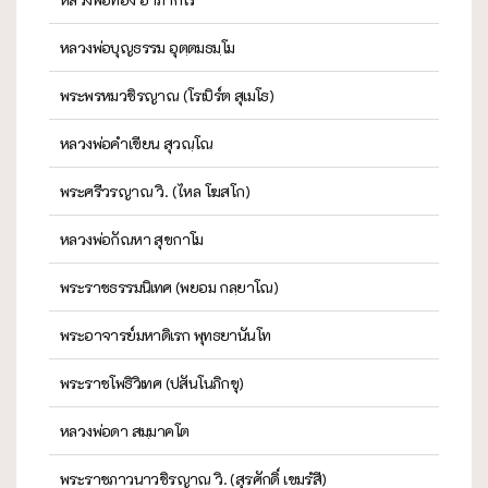
หลวงพ่อบุญธรรม อุตฺตมธมฺโม
พระพรหมวชิรญาณ (โรเบิร์ต สุเมโธ)
หลวงพ่อคำเขียน สุวณฺโณ
พระศรีวรญาณ วิ. (ไหล โฆสโก)
หลวงพ่อกัณหา สุขกาโม
พระราชธรรมนิเทศ (พยอม กลฺยาโณ)
พระอาจารย์มหาดิเรก พุทธยานันโท
พระราชโพธิวิเทศ (ปสันโนภิกขุ)
หลวงพ่อดา สมฺมาคโต
พระราชภาวนาวชิรญาณ วิ. (สุรศักดิ์ เขมรํสี)