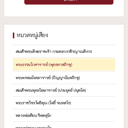
หมวดหมู่เสียง
สมเด็จพระสังฆราชเจ้า กรมหลวงวชิรญาณสังวร
พระธรรมโกศาจารย์ (พุทธทาสภิกขุ)
พระพรหมมังคลาจารย์ (ปัญญานันทภิกขุ)
สมเด็จพระพุทธโฆษาจารย์ (ประยุทธ์ ปยุตฺโต)
พระราชวัชรโพธิคุณ (โพธิ์ จนฺทสโร)
หลวงพ่อเทียน จิตฺตสุโภ
หลวงพ่อทอง อาภากโร