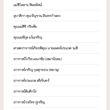
แม่ชีไพเราะ ทิพยทัศน์
อุบาสิกา คุณรัญจวน อินทรกำแหง
คุณแม่สิริ กรินชัย
คุณแม่พิกุล มโนเจริญ
ศาสตราจารย์เกียรติคุณ นายแพทย์ประเวศ วะสี
อาจารย์โกวิท เอนกชัย (เขมานันทะ)
อาจารย์เจริญ กุลสุวรรณ (ทยาลุ)
อาจารย์ประมวล เพ็งจันทร์
อาจารย์สันติกโร
อาจารย์วรภัทร ภู่เจริญ