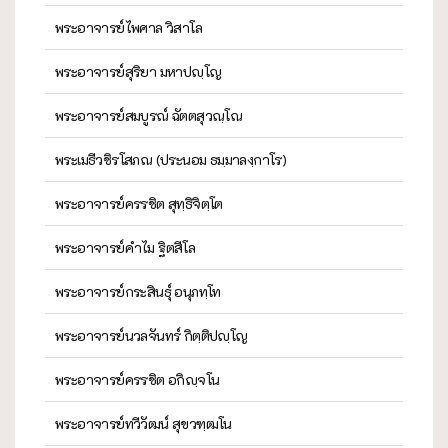
พระอาจารย์ไพศาล วิสาโล
พระอาจารย์สุริยา มหาปญฺโญ
พระอาจารย์สมบูรณ์ ฉัตตสุวณฺโณ
พระเมธีวชิรโสภณ (ประนอม ธมฺมาลงฺกาโร)
พระอาจารย์ครรชิต สุทฺธิจิตฺโต
พระอาจารย์คำไม ฐิตสีโล
พระอาจารย์กระสินธุ์ อนุภทฺโท
พระอาจารย์นวลจันทร์ กิตฺติปญฺโญ
พระอาจารย์ครรชิต อกิญฺจโน
พระอาจารย์ทวีวัฒน์ สุขวฑฺฒโน