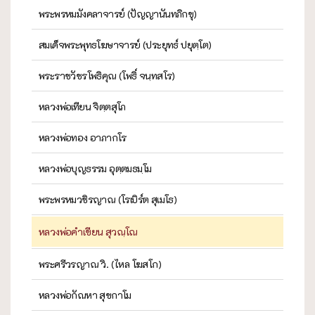
พระพรหมมังคลาจารย์ (ปัญญานันทภิกขุ)
สมเด็จพระพุทธโฆษาจารย์ (ประยุทธ์ ปยุตฺโต)
พระราชวัชรโพธิคุณ (โพธิ์ จนฺทสโร)
หลวงพ่อเทียน จิตฺตสุโภ
หลวงพ่อทอง อาภากโร
หลวงพ่อบุญธรรม อุตฺตมธมฺโม
พระพรหมวชิรญาณ (โรเบิร์ต สุเมโธ)
หลวงพ่อคำเขียน สุวณฺโณ
พระศรีวรญาณ วิ. (ไหล โฆสโก)
หลวงพ่อกัณหา สุขกาโม