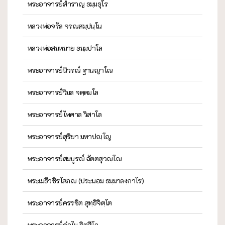
พระอาจารย์สำราญ ธมฺมธุโร
หลวงพ่อจรัล จรณสมฺปนฺโน
หลวงพ่อสมหมาย ธมฺมปาโล
พระอาจารย์นิวรณ์ ฐานญาโณ
พระอาจารย์วิมล จตฺตมโล
พระอาจารย์ไพศาล วิสาโล
พระอาจารย์สุริยา มหาปญฺโญ
พระอาจารย์สมบูรณ์ ฉัตตสุวณฺโณ
พระเมธีวชิรโสภณ (ประนอม ธมฺมาลงฺกาโร)
พระอาจารย์ครรชิต สุทฺธิจิตฺโต
พระอาจารย์คำไม ฐิตสีโล