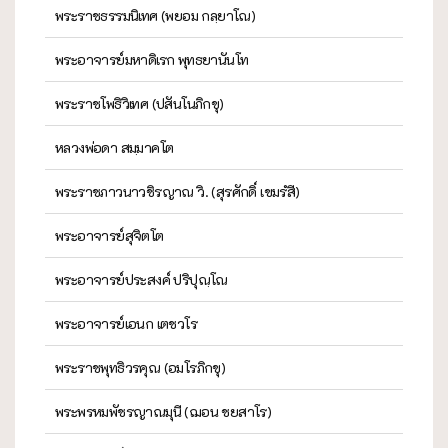
พระราชธรรมนิเทศ (พยอม กลฺยาโณ)
พระอาจารย์มหาดิเรก พุทธยานันโท
พระราชโพธิวิเทศ (ปสันโนภิกขุ)
หลวงพ่อดา สมฺมาคโต
พระราชภาวนาวชิรญาณ วิ. (สุรศักดิ์ เขมรํสี)
พระอาจารย์สุจิตโต
พระอาจารย์ประสงค์ ปริปุณฺโณ
พระอาจารย์เอนก เตชวโร
พระราชพุทธิวรคุณ (อมโรภิกขุ)
พระพรหมพัชรญาณมุนี (ฌอน ชยสาโร)