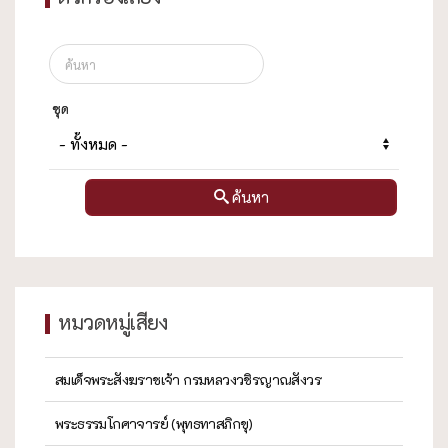
ชุด
ค้นหา
หมวดหมู่เสียง
สมเด็จพระสังฆราชเจ้า กรมหลวงวชิรญาณสังวร
พระธรรมโกศาจารย์ (พุทธทาสภิกขุ)