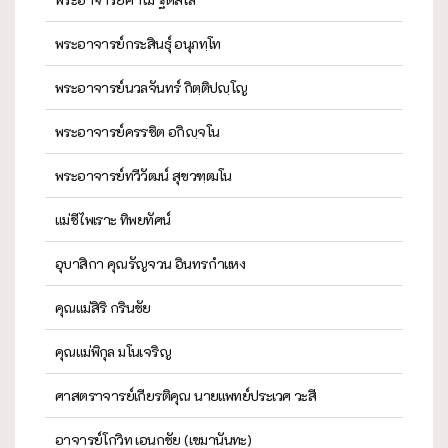
พระอาจารย์กระสินธุ์ อนุภทฺโท
พระอาจารย์นวลจันทร์ กิตฺติปญฺโญ
พระอาจารย์ครรชิต อกิญฺจโน
พระอาจารย์ทวีวัฒน์ สุขวฑฺฒโน
แม่ชีไพเราะ ทิพยทัศน์
อุบาสิกา คุณรัญจวน อินทรกำแหง
คุณแม่สิริ กรินชัย
คุณแม่พิกุล มโนเจริญ
ศาสตราจารย์เกียรติคุณ นายแพทย์ประเวศ วะสี
อาจารย์โกวิท เอนกชัย (เขมานันทะ)