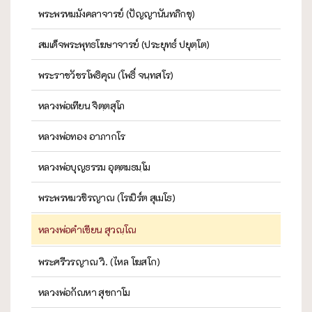
พระพรหมมังคลาจารย์ (ปัญญานันทภิกขุ)
สมเด็จพระพุทธโฆษาจารย์ (ประยุทธ์ ปยุตฺโต)
พระราชวัชรโพธิคุณ (โพธิ์ จนฺทสโร)
หลวงพ่อเทียน จิตฺตสุโภ
หลวงพ่อทอง อาภากโร
หลวงพ่อบุญธรรม อุตฺตมธมฺโม
พระพรหมวชิรญาณ (โรเบิร์ต สุเมโธ)
หลวงพ่อคำเขียน สุวณฺโณ
พระศรีวรญาณ วิ. (ไหล โฆสโก)
หลวงพ่อกัณหา สุขกาโม