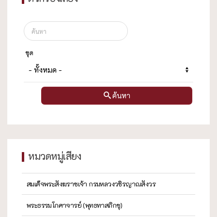
ชุด
ค้นหา
หมวดหมู่เสียง
สมเด็จพระสังฆราชเจ้า กรมหลวงวชิรญาณสังวร
พระธรรมโกศาจารย์ (พุทธทาสภิกขุ)