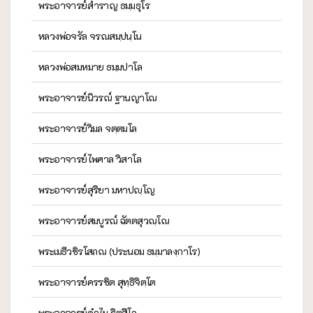
พระอาจารย์สำราญ ธมฺมธุโร
หลวงพ่อจรัล จรณสมฺปนฺโน
หลวงพ่อสมหมาย ธมฺมปาโล
พระอาจารย์นิวรณ์ ฐานญาโณ
พระอาจารย์วิมล จตฺตมโล
พระอาจารย์ไพศาล วิสาโล
พระอาจารย์สุริยา มหาปญฺโญ
พระอาจารย์สมบูรณ์ ฉัตตสุวณฺโณ
พระเมธีวชิรโสภณ (ประนอม ธมฺมาลงฺกาโร)
พระอาจารย์ครรชิต สุทฺธิจิตฺโต
พระอาจารย์คำไม ฐิตสีโล