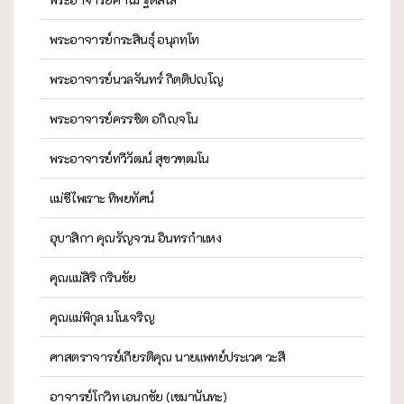
พระอาจารย์กระสินธุ์ อนุภทฺโท
พระอาจารย์นวลจันทร์ กิตฺติปญฺโญ
พระอาจารย์ครรชิต อกิญฺจโน
พระอาจารย์ทวีวัฒน์ สุขวฑฺฒโน
แม่ชีไพเราะ ทิพยทัศน์
อุบาสิกา คุณรัญจวน อินทรกำแหง
คุณแม่สิริ กรินชัย
คุณแม่พิกุล มโนเจริญ
ศาสตราจารย์เกียรติคุณ นายแพทย์ประเวศ วะสี
อาจารย์โกวิท เอนกชัย (เขมานันทะ)