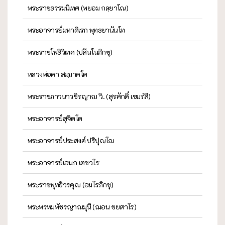
พระราชธรรมนิเทศ (พยอม กลฺยาโณ)
พระอาจารย์มหาดิเรก พุทธยานันโท
พระราชโพธิวิเทศ (ปสันโนภิกขุ)
หลวงพ่อดา สมฺมาคโต
พระราชภาวนาวชิรญาณ วิ. (สุรศักดิ์ เขมรํสี)
พระอาจารย์สุจิตโต
พระอาจารย์ประสงค์ ปริปุณฺโณ
พระอาจารย์เอนก เตชวโร
พระราชพุทธิวรคุณ (อมโรภิกขุ)
พระพรหมพัชรญาณมุนี (ฌอน ชยสาโร)