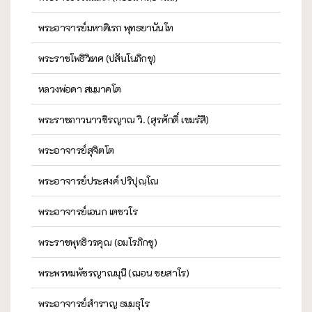
พระอาจารย์มหาดิเรก พุทธยานันโท
พระราชโพธิวิเทศ (ปสันโนภิกขุ)
หลวงพ่อดา สมฺมาคโต
พระราชภาวนาวชิรญาณ วิ. (สุรศักดิ์ เขมรํสี)
พระอาจารย์สุจิตโต
พระอาจารย์ประสงค์ ปริปุณฺโณ
พระอาจารย์เอนก เตชวโร
พระราชพุทธิวรคุณ (อมโรภิกขุ)
พระพรหมพัชรญาณมุนี (ฌอน ชยสาโร)
พระอาจารย์สำราญ ธมฺมธุโร