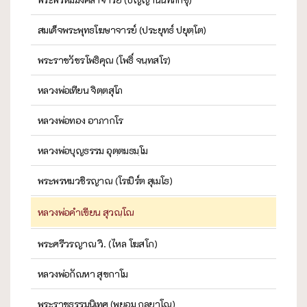
สมเด็จพระพุทธโฆษาจารย์ (ประยุทธ์ ปยุตฺโต)
พระราชวัชรโพธิคุณ (โพธิ์ จนฺทสโร)
หลวงพ่อเทียน จิตฺตสุโภ
หลวงพ่อทอง อาภากโร
หลวงพ่อบุญธรรม อุตฺตมธมฺโม
พระพรหมวชิรญาณ (โรเบิร์ต สุเมโธ)
หลวงพ่อคำเขียน สุวณฺโณ
พระศรีวรญาณ วิ. (ไหล โฆสโก)
หลวงพ่อกัณหา สุขกาโม
พระราชธรรมนิเทศ (พยอม กลฺยาโณ)