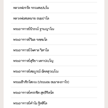
หลวงพ่อจรัล จรณสมฺปนฺโน
หลวงพ่อสมหมาย ธมฺมปาโล
พระอาจารย์นิวรณ์ ฐานญาโณ
พระอาจารย์วิมล จตฺตมโล
พระอาจารย์ไพศาล วิสาโล
พระอาจารย์สุริยา มหาปญฺโญ
พระอาจารย์สมบูรณ์ ฉัตตสุวณฺโณ
พระเมธีวชิรโสภณ (ประนอม ธมฺมาลงฺกาโร)
พระอาจารย์ครรชิต สุทฺธิจิตฺโต
พระอาจารย์คำไม ฐิตสีโล