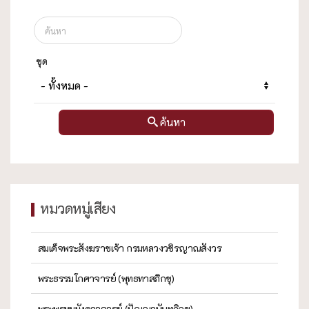
ชุด
ค้นหา
หมวดหมู่เสียง
สมเด็จพระสังฆราชเจ้า กรมหลวงวชิรญาณสังวร
พระธรรมโกศาจารย์ (พุทธทาสภิกขุ)
พระพรหมมังคลาจารย์ (ปัญญานันทภิกขุ)