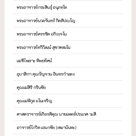
พระอาจารย์กระสินธุ์ อนุภทฺโท
พระอาจารย์นวลจันทร์ กิตฺติปญฺโญ
พระอาจารย์ครรชิต อกิญฺจโน
พระอาจารย์ทวีวัฒน์ สุขวฑฺฒโน
แม่ชีไพเราะ ทิพยทัศน์
อุบาสิกา คุณรัญจวน อินทรกำแหง
คุณแม่สิริ กรินชัย
คุณแม่พิกุล มโนเจริญ
ศาสตราจารย์เกียรติคุณ นายแพทย์ประเวศ วะสี
อาจารย์โกวิท เอนกชัย (เขมานันทะ)