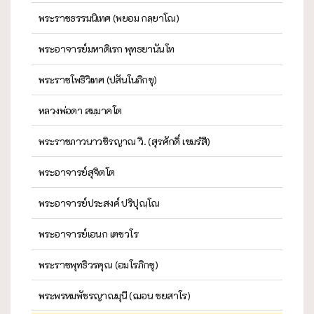
พระราชธรรมนิเทศ (พยอม กลฺยาโณ)
พระอาจารย์มหาดิเรก พุทธยานันโท
พระราชโพธิวิเทศ (ปสันโนภิกขุ)
หลวงพ่อดา สมฺมาคโต
พระราชภาวนาวชิรญาณ วิ. (สุรศักดิ์ เขมรํสี)
พระอาจารย์สุจิตโต
พระอาจารย์ประสงค์ ปริปุณฺโณ
พระอาจารย์เอนก เตชวโร
พระราชพุทธิวรคุณ (อมโรภิกขุ)
พระพรหมพัชรญาณมุนี (ฌอน ชยสาโร)