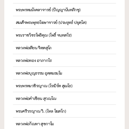
พระพรหมมังคลาจารย์ (ปัญญานันทภิกขุ)
สมเด็จพระพุทธโฆษาจารย์ (ประยุทธ์ ปยุตฺโต)
พระราชวัชรโพธิคุณ (โพธิ์ จนฺทสโร)
หลวงพ่อเทียน จิตฺตสุโภ
หลวงพ่อทอง อาภากโร
หลวงพ่อบุญธรรม อุตฺตมธมฺโม
พระพรหมวชิรญาณ (โรเบิร์ต สุเมโธ)
หลวงพ่อคำเขียน สุวณฺโณ
พระศรีวรญาณ วิ. (ไหล โฆสโก)
หลวงพ่อกัณหา สุขกาโม