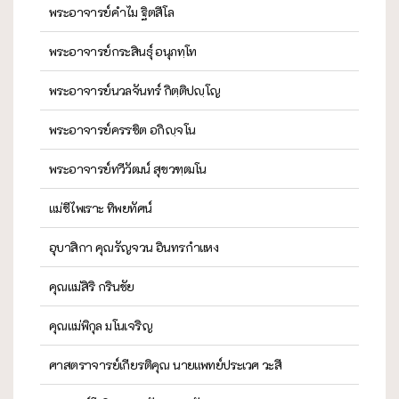
พระอาจารย์คำไม ฐิตสีโล
พระอาจารย์กระสินธุ์ อนุภทฺโท
พระอาจารย์นวลจันทร์ กิตฺติปญฺโญ
พระอาจารย์ครรชิต อกิญฺจโน
พระอาจารย์ทวีวัฒน์ สุขวฑฺฒโน
แม่ชีไพเราะ ทิพยทัศน์
อุบาสิกา คุณรัญจวน อินทรกำแหง
คุณแม่สิริ กรินชัย
คุณแม่พิกุล มโนเจริญ
ศาสตราจารย์เกียรติคุณ นายแพทย์ประเวศ วะสี