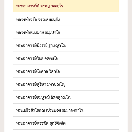
พระอาจารย์สำราญ ธมฺมธุโร
หลวงพ่อจรัล จรณสมฺปนฺโน
หลวงพ่อสมหมาย ธมฺมปาโล
พระอาจารย์นิวรณ์ ฐานญาโณ
พระอาจารย์วิมล จตฺตมโล
พระอาจารย์ไพศาล วิสาโล
พระอาจารย์สุริยา มหาปญฺโญ
พระอาจารย์สมบูรณ์ ฉัตตสุวณฺโณ
พระเมธีวชิรโสภณ (ประนอม ธมฺมาลงฺกาโร)
พระอาจารย์ครรชิต สุทฺธิจิตฺโต