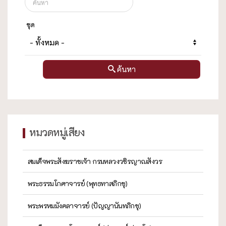
ชุด
ค้นหา
หมวดหมู่เสียง
สมเด็จพระสังฆราชเจ้า กรมหลวงวชิรญาณสังวร
พระธรรมโกศาจารย์ (พุทธทาสภิกขุ)
พระพรหมมังคลาจารย์ (ปัญญานันทภิกขุ)