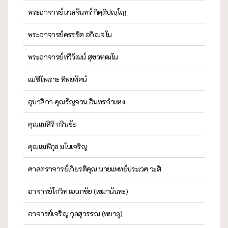
พระอาจารย์นวลจันทร์ กิตฺติปญฺโญ
พระอาจารย์ครรชิต อกิญฺจโน
พระอาจารย์ทวีวัฒน์ สุขวฑฺฒโน
แม่ชีไพเราะ ทิพยทัศน์
อุบาสิกา คุณรัญจวน อินทรกำแหง
คุณแม่สิริ กรินชัย
คุณแม่พิกุล มโนเจริญ
ศาสตราจารย์เกียรติคุณ นายแพทย์ประเวศ วะสี
อาจารย์โกวิท เอนกชัย (เขมานันทะ)
อาจารย์เจริญ กุลสุวรรณ (ทยาลุ)