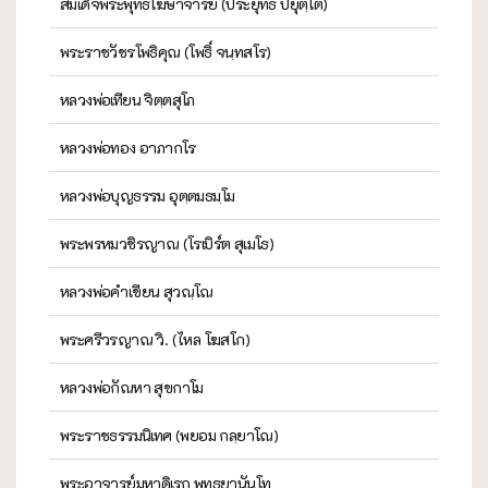
สมเด็จพระพุทธโฆษาจารย์ (ประยุทธ์ ปยุตฺโต)
พระราชวัชรโพธิคุณ (โพธิ์ จนฺทสโร)
หลวงพ่อเทียน จิตฺตสุโภ
หลวงพ่อทอง อาภากโร
หลวงพ่อบุญธรรม อุตฺตมธมฺโม
พระพรหมวชิรญาณ (โรเบิร์ต สุเมโธ)
หลวงพ่อคำเขียน สุวณฺโณ
พระศรีวรญาณ วิ. (ไหล โฆสโก)
หลวงพ่อกัณหา สุขกาโม
พระราชธรรมนิเทศ (พยอม กลฺยาโณ)
พระอาจารย์มหาดิเรก พุทธยานันโท