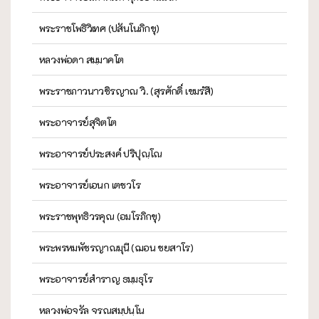
พระราชโพธิวิเทศ (ปสันโนภิกขุ)
หลวงพ่อดา สมฺมาคโต
พระราชภาวนาวชิรญาณ วิ. (สุรศักดิ์ เขมรํสี)
พระอาจารย์สุจิตโต
พระอาจารย์ประสงค์ ปริปุณฺโณ
พระอาจารย์เอนก เตชวโร
พระราชพุทธิวรคุณ (อมโรภิกขุ)
พระพรหมพัชรญาณมุนี (ฌอน ชยสาโร)
พระอาจารย์สำราญ ธมฺมธุโร
หลวงพ่อจรัล จรณสมฺปนฺโน