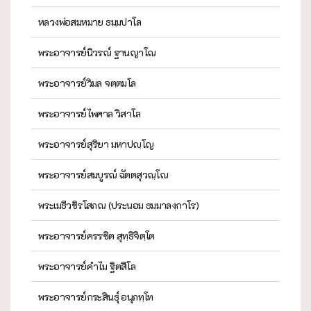
หลวงพ่อสมหมาย ธมฺมปาโล
พระอาจารย์นิวรณ์ ฐานญาโณ
พระอาจารย์วิมล จตฺตมโล
พระอาจารย์ไพศาล วิสาโล
พระอาจารย์สุริยา มหาปญฺโญ
พระอาจารย์สมบูรณ์ ฉัตตสุวณฺโณ
พระเมธีวชิรโสภณ (ประนอม ธมฺมาลงฺกาโร)
พระอาจารย์ครรชิต สุทฺธิจิตฺโต
พระอาจารย์คำไม ฐิตสีโล
พระอาจารย์กระสินธุ์ อนุภทฺโท