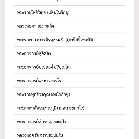
พระราชโพธิวิเทศ (ปสันโนภิกขุ)
หลวงพ่อดา สมฺมาคโต
พระราชภาวนาวชิรญาณ วิ. (สุรศักดิ์ เขมรํสี)
พระอาจารย์สุจิตโต
พระอาจารย์ประสงค์ ปริปุณฺโณ
พระอาจารย์เอนก เตชวโร
พระราชพุทธิวรคุณ (อมโรภิกขุ)
พระพรหมพัชรญาณมุนี (ฌอน ชยสาโร)
พระอาจารย์สำราญ ธมฺมธุโร
หลวงพ่อจรัล จรณสมฺปนฺโน