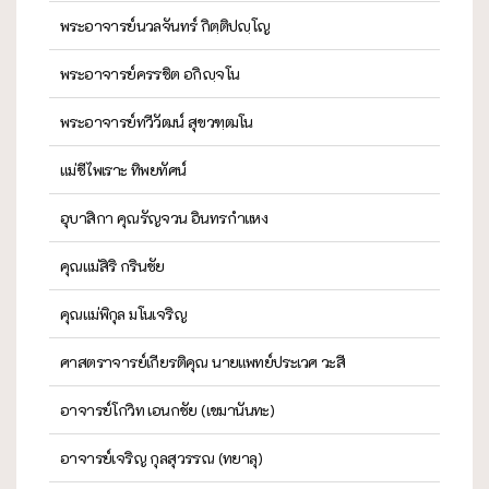
พระอาจารย์นวลจันทร์ กิตฺติปญฺโญ
พระอาจารย์ครรชิต อกิญฺจโน
พระอาจารย์ทวีวัฒน์ สุขวฑฺฒโน
แม่ชีไพเราะ ทิพยทัศน์
อุบาสิกา คุณรัญจวน อินทรกำแหง
คุณแม่สิริ กรินชัย
คุณแม่พิกุล มโนเจริญ
ศาสตราจารย์เกียรติคุณ นายแพทย์ประเวศ วะสี
อาจารย์โกวิท เอนกชัย (เขมานันทะ)
อาจารย์เจริญ กุลสุวรรณ (ทยาลุ)