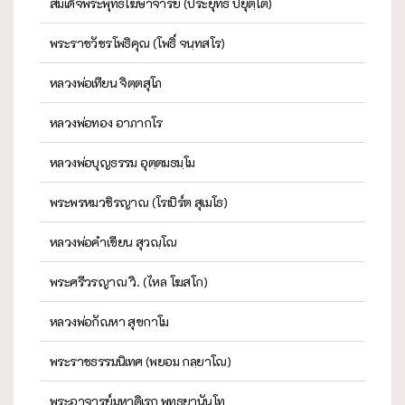
สมเด็จพระพุทธโฆษาจารย์ (ประยุทธ์ ปยุตฺโต)
พระราชวัชรโพธิคุณ (โพธิ์ จนฺทสโร)
หลวงพ่อเทียน จิตฺตสุโภ
หลวงพ่อทอง อาภากโร
หลวงพ่อบุญธรรม อุตฺตมธมฺโม
พระพรหมวชิรญาณ (โรเบิร์ต สุเมโธ)
หลวงพ่อคำเขียน สุวณฺโณ
พระศรีวรญาณ วิ. (ไหล โฆสโก)
หลวงพ่อกัณหา สุขกาโม
พระราชธรรมนิเทศ (พยอม กลฺยาโณ)
พระอาจารย์มหาดิเรก พุทธยานันโท