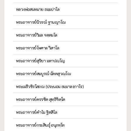
หลวงพ่อสมหมาย ธมฺมปาโล
พระอาจารย์นิวรณ์ ฐานญาโณ
พระอาจารย์วิมล จตฺตมโล
พระอาจารย์ไพศาล วิสาโล
พระอาจารย์สุริยา มหาปญฺโญ
พระอาจารย์สมบูรณ์ ฉัตตสุวณฺโณ
พระเมธีวชิรโสภณ (ประนอม ธมฺมาลงฺกาโร)
พระอาจารย์ครรชิต สุทฺธิจิตฺโต
พระอาจารย์คำไม ฐิตสีโล
พระอาจารย์กระสินธุ์ อนุภทฺโท