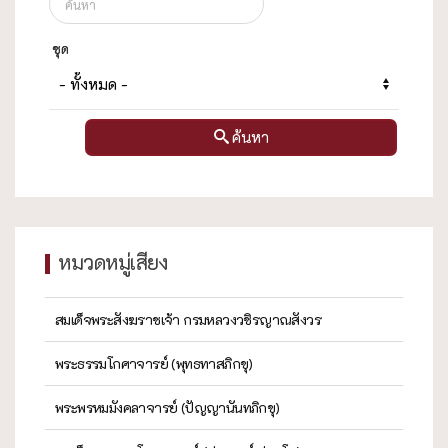
ชุด
ค้นหา
หมวดหมู่เสียง
สมเด็จพระสังฆราชเจ้า กรมหลวงวชิรญาณสังวร
พระธรรมโกศาจารย์ (พุทธทาสภิกขุ)
พระพรหมมังคลาจารย์ (ปัญญานันทภิกขุ)