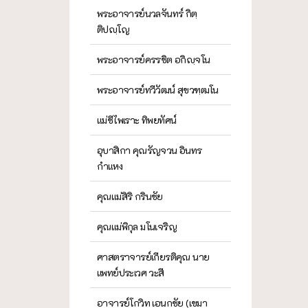
พระอาจารย์นวลจันทร์ กิตฺ
ติปญฺโญ
พระอาจารย์ครรชิต อกิญฺจโน
พระอาจารย์ทวีวัฒน์ สุขวฑฺฒโน
แม่ชีไพเราะ ทิพยทัศน์
อุบาสิกา คุณรัญจวน อินทร
กำแหง
คุณแม่สิริ กรินชัย
คุณแม่พิกุล มโนเจริญ
ศาสตราจารย์เกียรติคุณ นาย
แพทย์ประเวศ วะสี
อาจารย์โกวิท เอนกชัย (เขมา