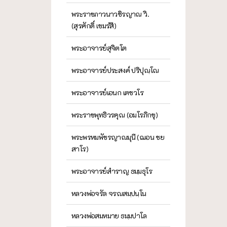
พระราชภาวนาวชิรญาณ วิ.
(สุรศักดิ์ เขมรํสี)
พระอาจารย์สุจิตโต
พระอาจารย์ประสงค์ ปริปุณฺโณ
พระอาจารย์เอนก เตชวโร
พระราชพุทธิวรคุณ (อมโรภิกขุ)
พระพรหมพัชรญาณมุนี (ฌอน ชย
สาโร)
พระอาจารย์สำราญ ธมฺมธุโร
หลวงพ่อจรัล จรณสมฺปนฺโน
หลวงพ่อสมหมาย ธมฺมปาโล