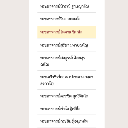
พระอาจารย์นิวรณ์ ฐานญาโณ
พระอาจารย์วิมล จตฺตมโล
พระอาจารย์ไพศาล วิสาโล
พระอาจารย์สุริยา มหาปญฺโญ
พระอาจารย์สมบูรณ์ ฉัตตสุว
ณฺโณ
พระเมธีวชิรโสภณ (ประนอม ธมฺมา
ลงฺกาโร)
พระอาจารย์ครรชิต สุทฺธิจิตฺโต
พระอาจารย์คำไม ฐิตสีโล
พระอาจารย์กระสินธุ์ อนุภทฺโท