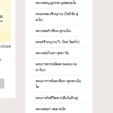
หลวงพ่อบุญธรรม อุตฺตมธมฺโม
พระพรหมวชิรญาณ (โรเบิร์ต สุ
เมโธ)
หลวงพ่อคำเขียน สุวณฺโณ
พระศรีวรญาณ วิ. (ไหล โฆสโก)
7/2568
หลวงพ่อกัณหา สุขกาโม
ล
พระราชธรรมนิเทศ (พยอม กลฺ
ยาโณ)
พระอาจารย์มหาดิเรก พุทธยานัน
ย
โท
พระราชโพธิวิเทศ (ปสันโนภิกขุ)
หลวงพ่อดา สมฺมาคโต