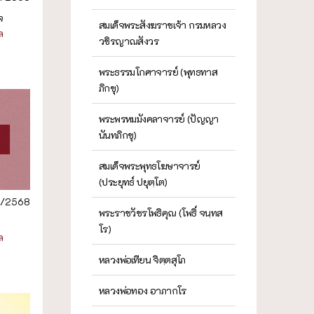
จ
สมเด็จพระสังฆราชเจ้า กรมหลวง
ล
วชิรญาณสังวร
พระธรรมโกศาจารย์ (พุทธทาส
ภิกขุ)
พระพรหมมังคลาจารย์ (ปัญญา
นันทภิกขุ)
สมเด็จพระพุทธโฆษาจารย์
(ประยุทธ์ ปยุตฺโต)
8/2568
พระราชวัชรโพธิคุณ (โพธิ์ จนฺทส
โร)
ล
หลวงพ่อเทียน จิตฺตสุโภ
หลวงพ่อทอง อาภากโร