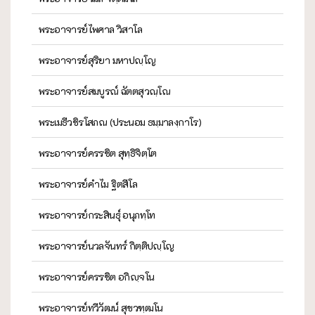
พระอาจารย์ไพศาล วิสาโล
พระอาจารย์สุริยา มหาปญฺโญ
พระอาจารย์สมบูรณ์ ฉัตตสุวณฺโณ
พระเมธีวชิรโสภณ (ประนอม ธมฺมาลงฺกาโร)
พระอาจารย์ครรชิต สุทฺธิจิตฺโต
พระอาจารย์คำไม ฐิตสีโล
พระอาจารย์กระสินธุ์ อนุภทฺโท
พระอาจารย์นวลจันทร์ กิตฺติปญฺโญ
พระอาจารย์ครรชิต อกิญฺจโน
พระอาจารย์ทวีวัฒน์ สุขวฑฺฒโน