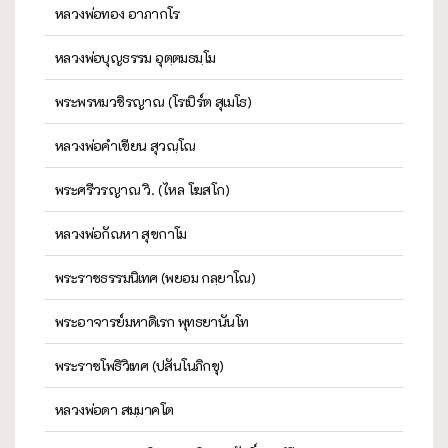
หลวงพ่อทอง อาภากโร
หลวงพ่อบุญธรรม อุตฺตมธมฺโม
พระพรหมวชิรญาณ (โรเบิร์ต สุเมโธ)
หลวงพ่อคำเขียน สุวณฺโณ
พระศรีวรญาณ วิ. (ไหล โฆสโก)
หลวงพ่อกัณหา สุขกาโม
พระราชธรรมนิเทศ (พยอม กลฺยาโณ)
พระอาจารย์มหาดิเรก พุทธยานันโท
พระราชโพธิวิเทศ (ปสันโนภิกขุ)
หลวงพ่อดา สมฺมาคโต