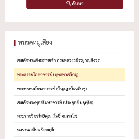
ค้นหา
หมวดหมู่เสียง
สมเด็จพระสังฆราชเจ้า กรมหลวงวชิรญาณสังวร
พระธรรมโกศาจารย์ (พุทธทาสภิกขุ)
พระพรหมมังคลาจารย์ (ปัญญานันทภิกขุ)
สมเด็จพระพุทธโฆษาจารย์ (ประยุทธ์ ปยุตฺโต)
พระราชวัชรโพธิคุณ (โพธิ์ จนฺทสโร)
หลวงพ่อเทียน จิตฺตสุโภ