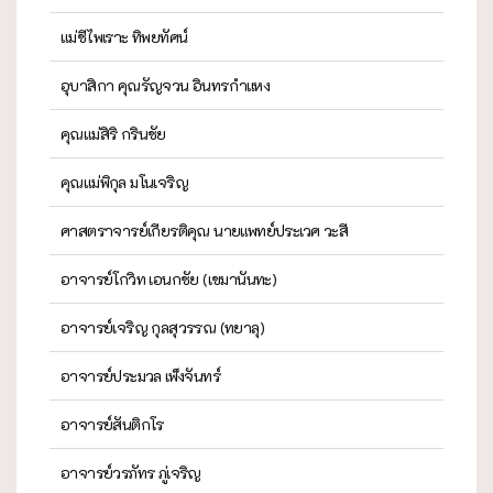
แม่ชีไพเราะ ทิพยทัศน์
อุบาสิกา คุณรัญจวน อินทรกำแหง
คุณแม่สิริ กรินชัย
คุณแม่พิกุล มโนเจริญ
ศาสตราจารย์เกียรติคุณ นายแพทย์ประเวศ วะสี
อาจารย์โกวิท เอนกชัย (เขมานันทะ)
อาจารย์เจริญ กุลสุวรรณ (ทยาลุ)
อาจารย์ประมวล เพ็งจันทร์
อาจารย์สันติกโร
อาจารย์วรภัทร ภู่เจริญ