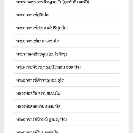
พระราชภาวนาวชิรญาณ วิ. (สุรศักดิ์ เขมรํสี)
พระอาจารย์สุจิตโต
พระอาจารย์ประสงค์ ปริปุณฺโณ
พระอาจารย์เอนก เตชวโร
พระราชพุทธิวรคุณ (อมโรภิกขุ)
พระพรหมพัชรญาณมุนี (ฌอน ชยสาโร)
พระอาจารย์สำราญ ธมฺมธุโร
หลวงพ่อจรัล จรณสมฺปนฺโน
หลวงพ่อสมหมาย ธมฺมปาโล
พระอาจารย์นิวรณ์ ฐานญาโณ
พระอาจารย์วิมล จตฺตมโล