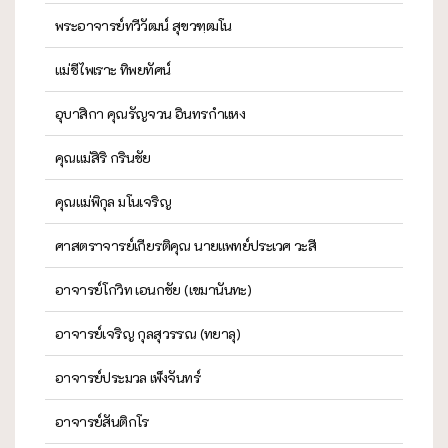
พระอาจารย์ทวีวัฒน์ สุขวฑฺฒโน
แม่ชีไพเราะ ทิพยทัศน์
อุบาสิกา คุณรัญจวน อินทรกำแหง
คุณแม่สิริ กรินชัย
คุณแม่พิกุล มโนเจริญ
ศาสตราจารย์เกียรติคุณ นายแพทย์ประเวศ วะสี
อาจารย์โกวิท เอนกชัย (เขมานันทะ)
อาจารย์เจริญ กุลสุวรรณ (ทยาลุ)
อาจารย์ประมวล เพ็งจันทร์
อาจารย์สันติกโร