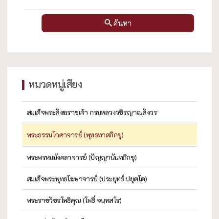
ค้นหา
หมวดหมู่เสียง
สมเด็จพระสังฆราชเจ้า กรมหลวงวชิรญาณสังวร
พระธรรมโกศาจารย์ (พุทธทาสภิกขุ)
พระพรหมมังคลาจารย์ (ปัญญานันทภิกขุ)
สมเด็จพระพุทธโฆษาจารย์ (ประยุทธ์ ปยุตฺโต)
พระราชวัชรโพธิคุณ (โพธิ์ จนฺทสโร)