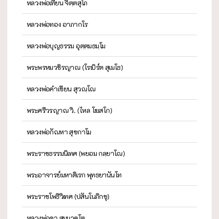
หลวงพ่อเทียน จิตฺตสุโภ
หลวงพ่อทอง อาภากโร
หลวงพ่อบุญธรรม อุตฺตมธมฺโม
พระพรหมวชิรญาณ (โรเบิร์ต สุเมโธ)
หลวงพ่อคำเขียน สุวณฺโณ
พระศรีวรญาณ วิ. (ไหล โฆสโก)
หลวงพ่อกัณหา สุขกาโม
พระราชธรรมนิเทศ (พยอม กลฺยาโณ)
พระอาจารย์มหาดิเรก พุทธยานันโท
พระราชโพธิวิเทศ (ปสันโนภิกขุ)
หลวงพ่อดา สมฺมาคโต