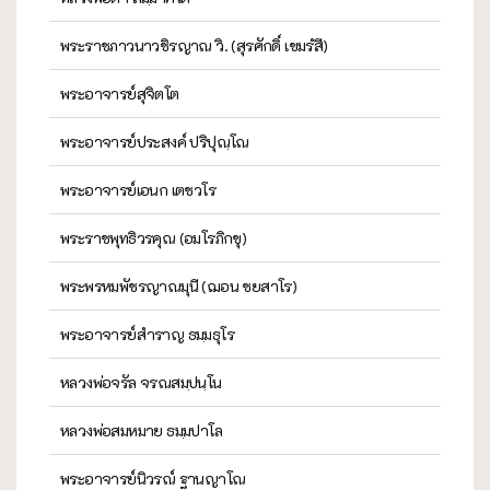
พระราชภาวนาวชิรญาณ วิ. (สุรศักดิ์ เขมรํสี)
พระอาจารย์สุจิตโต
พระอาจารย์ประสงค์ ปริปุณฺโณ
พระอาจารย์เอนก เตชวโร
พระราชพุทธิวรคุณ (อมโรภิกขุ)
พระพรหมพัชรญาณมุนี (ฌอน ชยสาโร)
พระอาจารย์สำราญ ธมฺมธุโร
หลวงพ่อจรัล จรณสมฺปนฺโน
หลวงพ่อสมหมาย ธมฺมปาโล
พระอาจารย์นิวรณ์ ฐานญาโณ