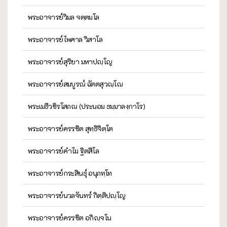
พระอาจารย์วิมล จตฺตมโล
พระอาจารย์ไพศาล วิสาโล
พระอาจารย์สุริยา มหาปญฺโญ
พระอาจารย์สมบูรณ์ ฉัตตสุวณฺโณ
พระเมธีวชิรโสภณ (ประนอม ธมฺมาลงฺกาโร)
พระอาจารย์ครรชิต สุทฺธิจิตฺโต
พระอาจารย์คำไม ฐิตสีโล
พระอาจารย์กระสินธุ์ อนุภทฺโท
พระอาจารย์นวลจันทร์ กิตฺติปญฺโญ
พระอาจารย์ครรชิต อกิญฺจโน