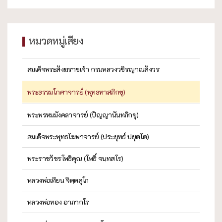
หมวดหมู่เสียง
สมเด็จพระสังฆราชเจ้า กรมหลวงวชิรญาณสังวร
พระธรรมโกศาจารย์ (พุทธทาสภิกขุ)
พระพรหมมังคลาจารย์ (ปัญญานันทภิกขุ)
สมเด็จพระพุทธโฆษาจารย์ (ประยุทธ์ ปยุตฺโต)
พระราชวัชรโพธิคุณ (โพธิ์ จนฺทสโร)
หลวงพ่อเทียน จิตฺตสุโภ
หลวงพ่อทอง อาภากโร