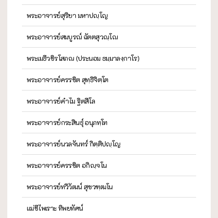
พระอาจารย์สุริยา มหาปญฺโญ
พระอาจารย์สมบูรณ์ ฉัตตสุวณฺโณ
พระเมธีวชิรโสภณ (ประนอม ธมฺมาลงฺกาโร)
พระอาจารย์ครรชิต สุทฺธิจิตฺโต
พระอาจารย์คำไม ฐิตสีโล
พระอาจารย์กระสินธุ์ อนุภทฺโท
พระอาจารย์นวลจันทร์ กิตฺติปญฺโญ
พระอาจารย์ครรชิต อกิญฺจโน
พระอาจารย์ทวีวัฒน์ สุขวฑฺฒโน
แม่ชีไพเราะ ทิพยทัศน์