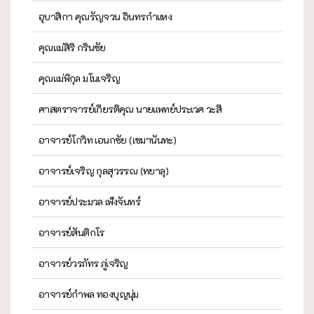
อุบาสิกา คุณรัญจวน อินทรกำแหง
คุณแม่สิริ กรินชัย
คุณแม่พิกุล มโนเจริญ
ศาสตราจารย์เกียรติคุณ นายแพทย์ประเวศ วะสี
อาจารย์โกวิท เอนกชัย (เขมานันทะ)
อาจารย์เจริญ กุลสุวรรณ (ทยาลุ)
อาจารย์ประมวล เพ็งจันทร์
อาจารย์สันติกโร
อาจารย์วรภัทร ภู่เจริญ
อาจารย์กำพล ทองบุญนุ่ม