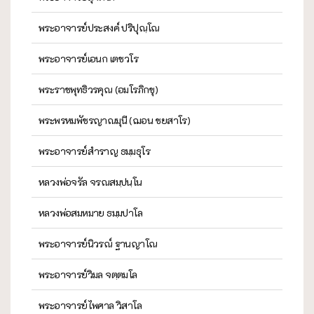
พระอาจารย์ประสงค์ ปริปุณฺโณ
พระอาจารย์เอนก เตชวโร
พระราชพุทธิวรคุณ (อมโรภิกขุ)
พระพรหมพัชรญาณมุนี (ฌอน ชยสาโร)
พระอาจารย์สำราญ ธมฺมธุโร
หลวงพ่อจรัล จรณสมฺปนฺโน
หลวงพ่อสมหมาย ธมฺมปาโล
พระอาจารย์นิวรณ์ ฐานญาโณ
พระอาจารย์วิมล จตฺตมโล
พระอาจารย์ไพศาล วิสาโล