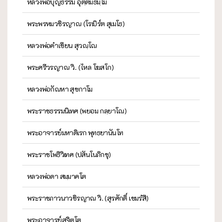
หลวงพ่อบุญธรรม อุตฺตมธมฺโม
พระพรหมวชิรญาณ (โรเบิร์ต สุเมโธ)
หลวงพ่อคำเขียน สุวณฺโณ
พระศรีวรญาณ วิ. (ไหล โฆสโก)
หลวงพ่อกัณหา สุขกาโม
พระราชธรรมนิเทศ (พยอม กลฺยาโณ)
พระอาจารย์มหาดิเรก พุทธยานันโท
พระราชโพธิวิเทศ (ปสันโนภิกขุ)
หลวงพ่อดา สมฺมาคโต
พระราชภาวนาวชิรญาณ วิ. (สุรศักดิ์ เขมรํสี)
พระอาจารย์สุจิตโต